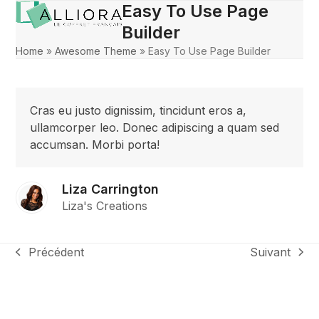
Skip
Easy To Use Page
Open
Close
to
Builder
mobile
mobile
content
Home
»
Awesome Theme
»
Easy To Use Page Builder
menu
menu
Cras eu justo dignissim, tincidunt eros a,
ullamcorper leo. Donec adipiscing a quam sed
accumsan. Morbi porta!
Liza Carrington
Liza's Creations
Précédent
Suivant
previous
next
post:
post: